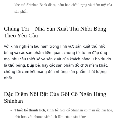
khe mà Shinhan Bank đề ra, đảm bảo chất lượng và thẩm mỹ của
sản phẩm.
Chúng Tôi – Nhà Sản Xuất Thú Nhồi Bông
Theo Yêu Cầu
Với kinh nghiệm lâu năm trong lĩnh vực sản xuất thú nhồi
bông và các sản phẩm liên quan, chúng tôi tự tin đáp ứng
mọi nhu cầu thiết kế và sản xuất của khách hàng. Cho dù đó
là
thú bông
,
búp bê
, hay các sản phẩm đồ chơi mềm khác,
chúng tôi cam kết mang đến những sản phẩm chất lượng
nhất.
Đặc Điểm Nổi Bật Của Gối Cổ Ngân Hàng
Shinhan
Thiết kế thanh lịch, tinh tế
: Gối cổ Shinhan có màu sắc hài hòa,
phù hợp với phong cách lịch lãm của ngân hàng.